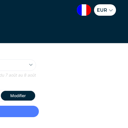
EUR
 du
7 août
au
8 août
Modifier