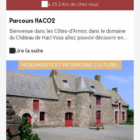
à 25.2 Km de chez nous
Parcours HACO2
Bienvenue dans les Côtes-d'Armor, dans le domaine
du Château de Hac! Vous allez pouvoir découvrir en
toute sécurité, sans équipement, en famille, avec des
Lire la suite
amis ou lors de rendez-vous entreprise, des vues
extraordinaires sur un monument historique, joyau des
Faluns. Chaque billet vous permettra de profiter d'une
MONUMENTS ET PATRIMOINE CULTUREL
visite guidée au Château de Hac à une date à votre
convenance durant la saison d'ouverture de ce
monument de la même année. Une tenue de sport est
recommandée avec pantalon, haut à manches longues
et chaussures fermées à semelles lisses (les
chaussures à crampons type randonnée, les tongs, les
sandalettes sont à éviter). Si vous avez la peau
sensible, évitez le short et les manches courtes. Alors
à vos mirettes !