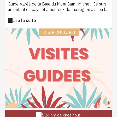
Guide Agréé de la Baie du Mont Saint-Michel , Je suis
un enfant du pays et amoureux de ma région J'ai eu la
chance d'arpenter cette baie dès mon plus jeune âge,
Lire la suite
d'en découvrir ses richesses , ses dangers et
aujourd'hui de pouvoir en faire mon métier avec
passion . Je vous guide à travers ce site d'exception ,
LOISIR CULTUREL
pour des sorties à thèmes et sensorielles . Toutes
mes sorties sont animées et commentées ,
Découverte du patrimoine naturel et culturel de la
Baie , initiation aux sables mouvants , passages des
cours d'eau, Approche unique sur le Mont St-Michel !
Bienvenue dans mon univers: Le Théâtre Des plus
Grandes Marées d'Europe !
à 24 Km de chez nous