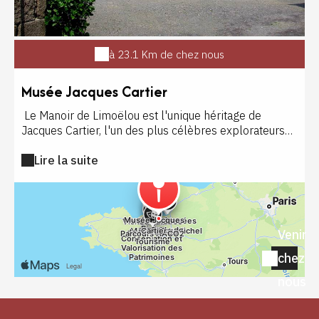
à 23.1 Km de chez nous
Musée Jacques Cartier
Le Manoir de Limoëlou est l'unique héritage de
Jacques Cartier, l'un des plus célèbres explorateurs
européens du 16e siècle. Restauré et aménagé pour
Lire la suite
évoquer la vie quotidienne et les voyages de son
illustre propriétaire, le manoir de Jacques Cartier,
ancêtre des malouinières est un témoin unique et
émouvant.
Venir
chez
nous