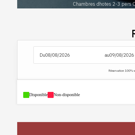
Chambres dhotes 2-3 pers C
Du
au
Réservation 100% sé
-
Disponible
-
Non-disponible