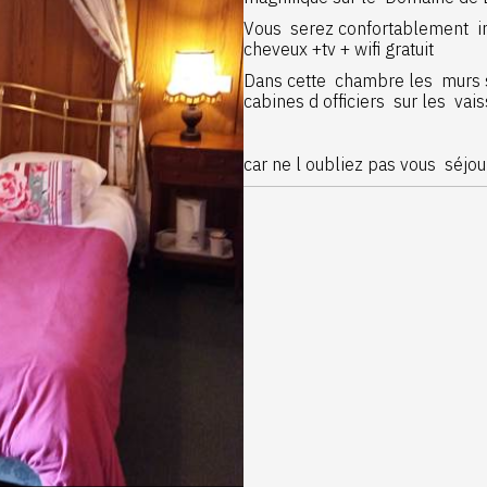
Vous serez confortablement in
cheveux +tv + wifi gratuit
Dans cette chambre les murs so
cabines d officiers sur les vai
car ne l oubliez pas vous séjo
ces demeures étaient les rési
qui sillonnaient les océans du gl
saisire toutes les richesses au
Thé cafe chocolat épices pierre