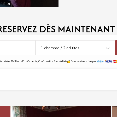
artier
RESERVEZ DÈS MAINTENANT 
1
chambre /
2
adultes
curisée, Meilleurs Prix Garantis, Confirmation Immédiate
Paiement sécurisé par