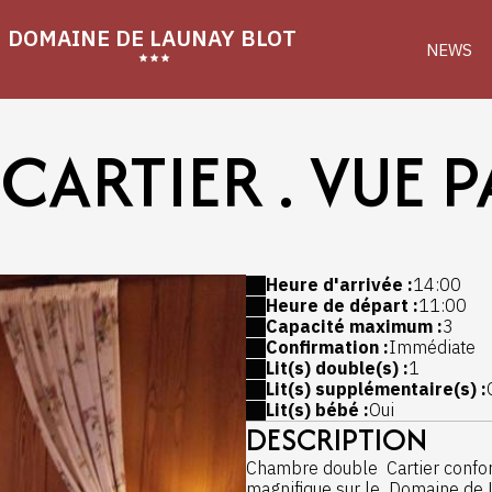
DOMAINE DE LAUNAY BLOT
NEWS
CARTIER . VUE 
Heure d'arrivée :
14:00
Heure de départ :
11:00
Capacité maximum :
3
Confirmation :
Immédiate
Lit(s) double(s) :
1
Lit(s) supplémentaire(s) :
Lit(s) bébé :
Oui
DESCRIPTION
Chambre double Cartier confort
magnifique sur le Domaine de 