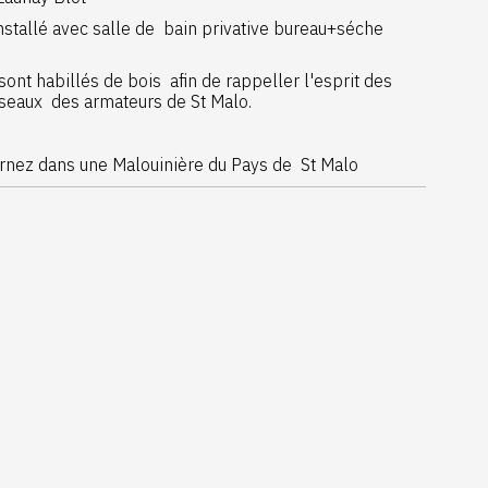
stallé avec salle de bain privative bureau+séche
nt habillés de bois afin de rappeller l'esprit des
sseaux des armateurs de St Malo.
urnez dans une Malouinière du Pays de St Malo
dences secondaires des armateurs du pays de st malo
obe, mandaté par le Roi Louis xiv, afin d' 'établire
 nom du Roi, ils rentraient au port de st malo avec du
s précieuse de l or.